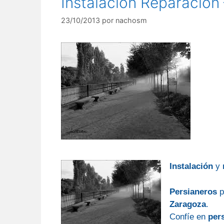
Instalación Reparación 
23/10/2013
por
nachosm
Instalación
y
Persianeros
p
Zaragoza
.
Confíe en
per