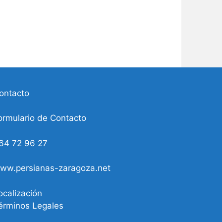
ontacto
ormulario de Contacto
64 72 96 27
ww.persianas-zaragoza.net
ocalización
érminos Legales