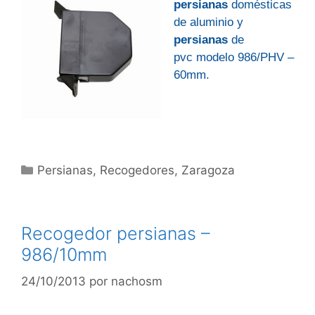
persianas
domésticas
de aluminio y
persianas
de
pvc modelo 986/PHV –
60mm.
Categorías
Persianas
,
Recogedores
,
Zaragoza
Recogedor persianas –
986/10mm
24/10/2013
por
nachosm