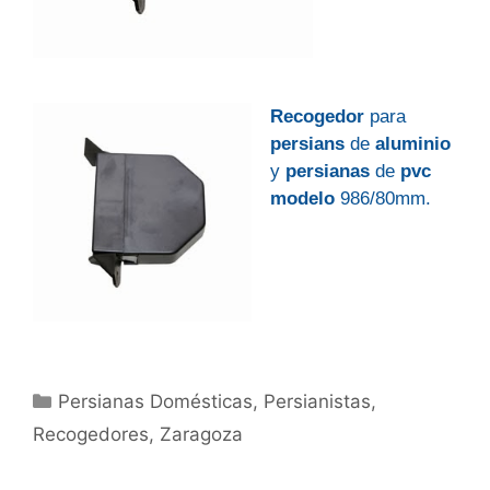
Recogedor
para
persians
de
aluminio
y
persianas
de
pvc
modelo
986/80mm.
Categorías
Persianas Domésticas
,
Persianistas
,
Recogedores
,
Zaragoza