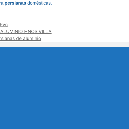
ara
persianas
domésticas.
 Pvc
 ALUMINIO HNOS.VILLA
sianas de aluminio