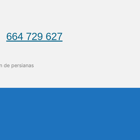
664 729 627
n de persianas