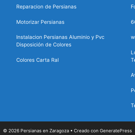
Reparacion de Persianas
F
Motorizar Persianas
6
Instalacion Persianas Aluminio y Pvc
w
Disposición de Colores
L
Colores Carta Ral
T
A
P
T
© 2026 Persianas en Zaragoza
• Creado con
GeneratePress