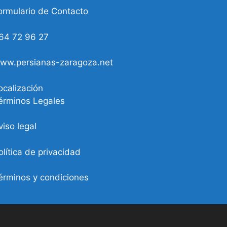
ormulario de Contacto
64 72 96 27
ww.persianas-zaragoza.net
ocalización
érminos Legales
viso legal
olítica de privacidad
érminos y condiciones