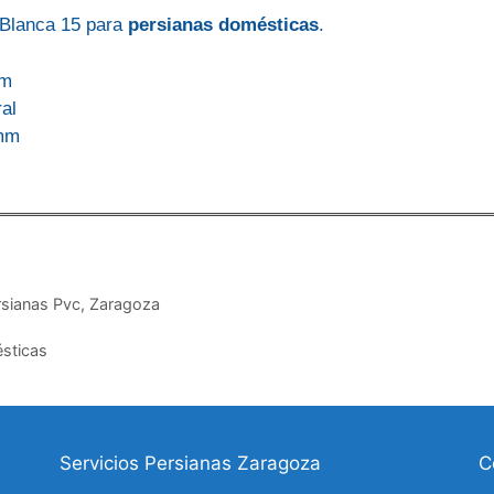
Blanca 15
para
persianas
domésticas
.
mm
ral
mm
rsianas Pvc
,
Zaragoza
sticas
Servicios Persianas Zaragoza
C