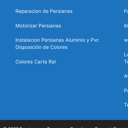
Reparacion de Persianas
F
Motorizar Persianas
6
Instalacion Persianas Aluminio y Pvc
w
Disposición de Colores
L
Colores Carta Ral
T
A
P
T