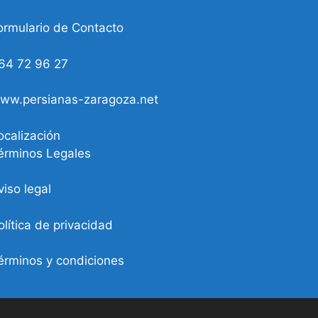
ormulario de Contacto
64 72 96 27
ww.persianas-zaragoza.net
ocalización
érminos Legales
viso legal
olítica de privacidad
érminos y condiciones