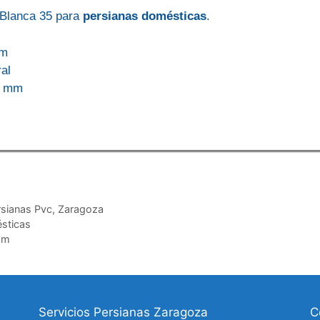
Blanca 35
para
persianas
domésticas
.
mm
ral
5 mm
rsianas Pvc
,
Zaragoza
sticas
mm
Servicios Persianas Zaragoza
C