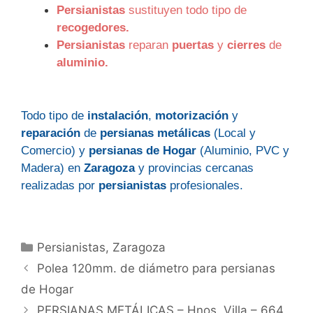
Persianistas
sustituyen todo tipo de
recogedores.
Persianistas
reparan
puertas
y
cierres
de
aluminio.
Todo tipo de
instalación
,
motorización
y
reparación
de
persianas metálicas
(Local y
Comercio) y
persianas de Hogar
(
Aluminio, PVC y
Madera
) en
Zaragoza
y provincias cercanas
realizadas por
persianistas
profesionales.
Categorías
Persianistas
,
Zaragoza
Polea 120mm. de diámetro para persianas
de Hogar
PERSIANAS METÁLICAS – Hnos. Villa – 664