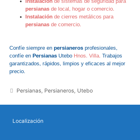
Instalación
de sistemas de seguridad para
persianas
de local, hogar o comercio.
Instalación
de cierres metálicos para
persianas
de comercio.
Confíe siempre en
persianeros
profesionales,
confíe en
Persianas
Utebo
Hnos. Villa.
Trabajos
garantizados, rápidos, limpios y eficaces al mejor
precio.
Categorías
Persianas
,
Persianeros
,
Utebo
Localización