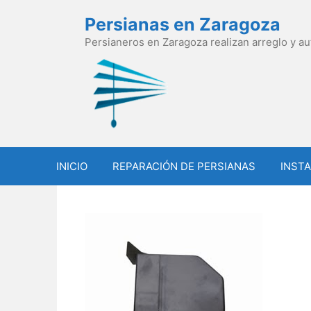
Saltar
Persianas en Zaragoza
al
contenido
Persianeros en Zaragoza realizan arreglo y a
INICIO
REPARACIÓN DE PERSIANAS
INSTA