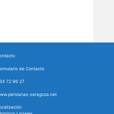
ontacto
ormulario de Contacto
64 72 96 27
ww.persianas-zaragoza.net
ocalización
érminos Legales